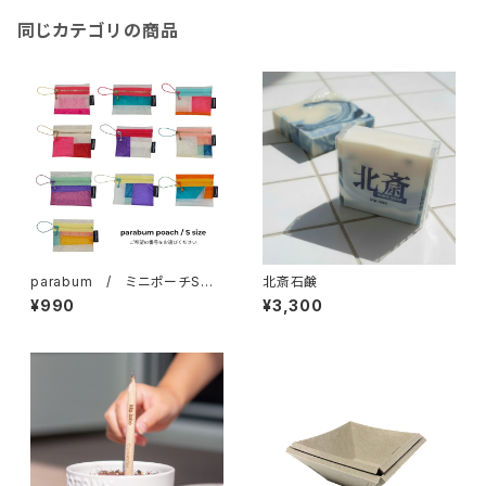
同じカテゴリの商品
parabum / ミニポーチSサ
北斎石鹸
イズ
¥990
¥3,300