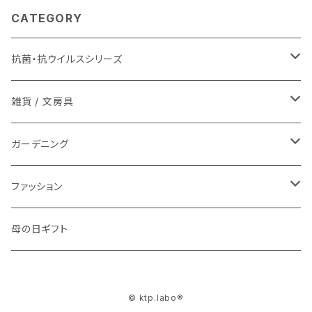
CATEGORY
抗菌・抗ウイルスシリーズ
マスク
雑貨 / 文房具
タオル
芽が出る鉛筆
ガーデニング
やさしさせっけん
芽が出る鉛筆
ファッション
アニマルハグ
繊維から生まれたサステナブルな土
RecycleAirBagシリーズ
母の日ギフト
クリップベアー＆クリップフレンズセット
© ktp.labo®