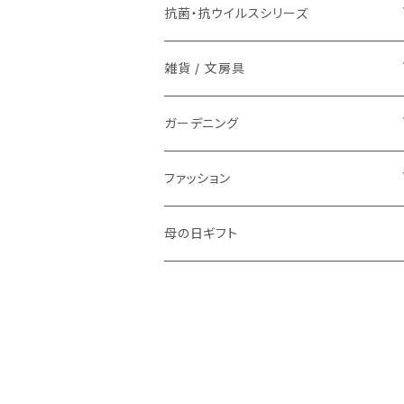
抗菌・抗ウイルスシリーズ
マスク
雑貨 / 文房具
タオル
芽が出る鉛筆
ガーデニング
やさしさせっけん
芽が出る鉛筆
ファッション
アニマルハグ
繊維から生まれたサステナブルな土
RecycleAirBagシリーズ
母の日ギフト
クリップベアー＆クリップフレンズセット
北海道ウールブランケット
mimimo