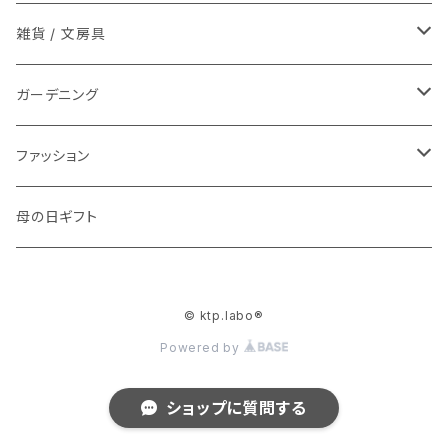
マスク
雑貨 / 文房具
タオル
芽が出る鉛筆
ガーデニング
やさしさせっけん
芽が出る鉛筆
ファッション
アニマルハグ
繊維から生まれたサステナブルな土
RecycleAirBagシリーズ
母の日ギフト
クリップベアー＆クリップフレンズセット
© ktp.labo®
北海道ウールブランケット
Powered by
mimimo
ショップに質問する