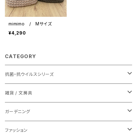
mimimo / Mサイズ
¥4,290
CATEGORY
抗菌・抗ウイルスシリーズ
マスク
雑貨 / 文房具
タオル
芽が出る鉛筆
ガーデニング
やさしさせっけん
芽が出る鉛筆
ファッション